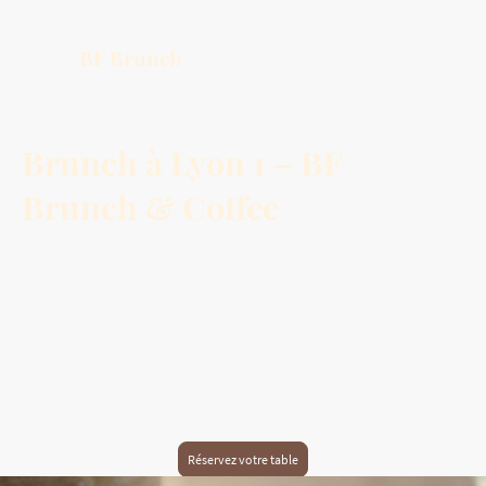
BF Brunch
Brunch à Lyon 1 – BF
Brunch & Coffee
BF Brunch & Coffee, votre restaurant de brunch à Lyon 1, au cœur des Pentes
de la Croix-Rousse. Découvrez nos brunchs faits maison, pancakes
gourmands, œufs bénédicte, avocado toasts et cafés de spécialité préparés
avec des produits frais et de qualité.
Réservez votre table