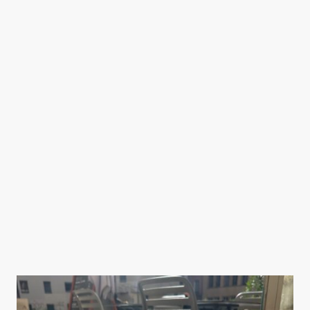
coffee ?
Lyon regorge d’adresses pour bruncher, mais BF Brunch & Coffee se distingue
par son ambiance chaleureuse et son attention portée aux détails.
Nos clients apprécient particulièrement :
La qualité des produits
Les recettes préparées sur place
L’accueil convivial
La décoration soignée
L’emplacement idéal dans le quartier de la Croix-Rousse
Les portions généreuses
Le café sélectionné avec soin
Notre objectif est simple : proposer une expérience brunch authentique dans
un lieu où l’on se sent bien.