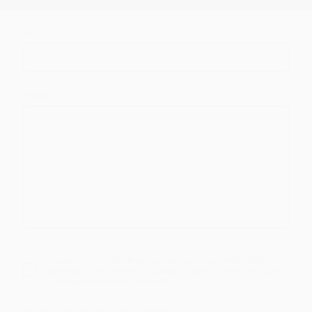
Nom
*
Message
Je consens par la présente à ce que ces données soient stockées et
traitées dans le but d'établir un contact. Je sais que je peux révoquer
mon consentement à tout moment
*
*Veuillez remplir tous les champs obligatoires.