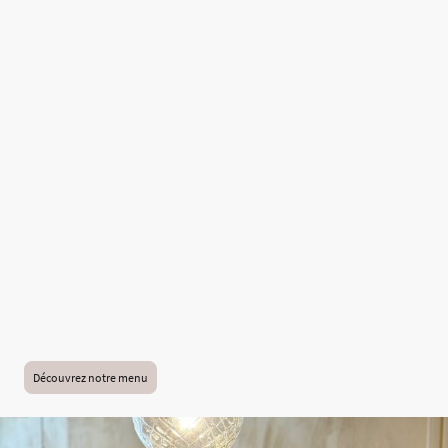
Brunch à Lyon 1 - Croix-Rousse
fait maison
Chez BF Brunch & Coffee, nous privilégions une cuisine préparée avec soin à
partir de produits sélectionnés pour leur qualité et leur fraîcheur.
Notre carte met à l’honneur les incontournables du brunch :
Pancakes moelleux et gourmands
Œufs préparés à la commande
Avocado toasts
Viennoiseries et pâtisseries artisanales
Granola et options plus légères
Jus frais et boissons maison
Café de spécialité
Chaque assiette est pensée pour offrir un équilibre entre gourmandise,
fraîcheur et générosité.
Découvrez notre menu